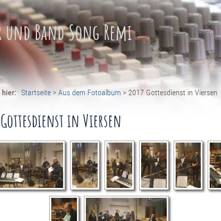
r und Band Song Remi
 hier:
Startseite
>
Aus dem Fotoalbum
>
2017 Gottesdienst in Viersen
 Gottesdienst in Viersen