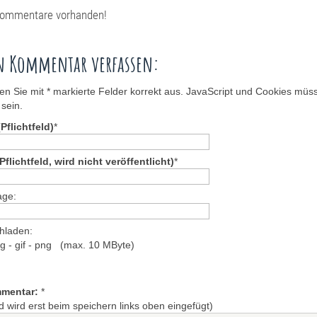
Kommentare vorhanden!
n Kommentar verfassen:
llen Sie mit * markierte Felder korrekt aus. JavaScript und Cookies müs
 sein.
Pflichtfeld)
*
Pflichtfeld, wird nicht veröffentlicht)
*
ge:
chladen:
eg - gif - png (max. 10 MByte)
mmentar:
*
d wird erst beim speichern links oben eingefügt)