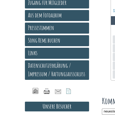
Zugang für Mitglieder
S
Aus dem Fotoalbum
Pressestimmen
Song Remi buchen
Links
Datenschutzerklärung /
Impressum / Haftungsausschluss
Komm
Unsere Besucher