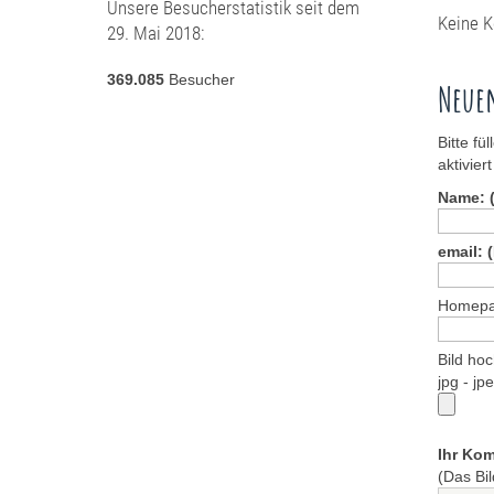
Unsere Besucherstatistik seit dem
Keine 
29. Mai 2018:
369.085
Besucher
Neue
Bitte fü
aktiviert
Name: (
email: (
Homepa
Bild ho
jpg - jp
Ihr Ko
(Das Bil