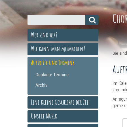
Cho
Wer sind wir?
Wie kann man mitmachen?
Sie sind
Auftritte und Termine
Auft
Geplante Termine
Im Kale
Archiv
zuminde
Anregun
Eine kleine Geschichte der Zeit
gerne u
Unsere Musik